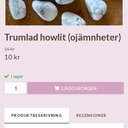
Trumlad howlit (ojämnheter)
15 kr
10 kr
I lager
LÄGG I KORGEN
PRODUKTBESKRIVNING
RECENSIONER