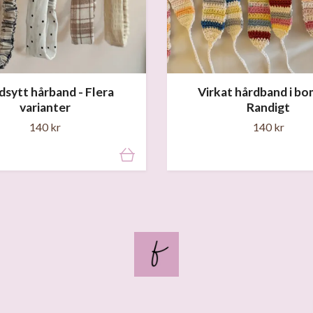
sytt hårband - Flera
Virkat hårdband i bom
varianter
Randigt
140 kr
140 kr