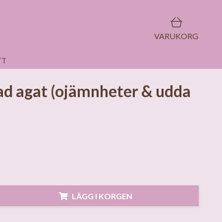
VARUKORG
TT
d agat (ojämnheter & udda
LÄGG I KORGEN