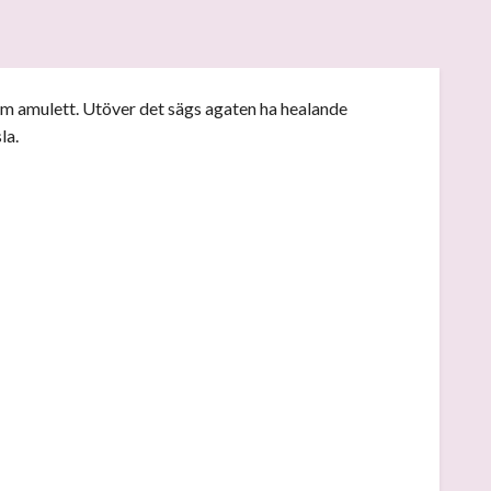
som amulett. Utöver det sägs agaten ha healande
sla.