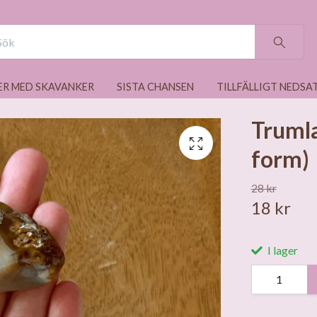
ER MED SKAVANKER
SISTA CHANSEN
TILLFÄLLIGT NEDSA
Trumla
form)
28 kr
18 kr
I lager