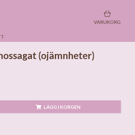
VARUKORG
TT
mossagat (ojämnheter)
LÄGG I KORGEN