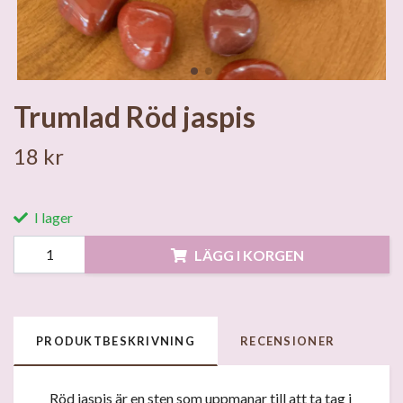
Trumlad Röd jaspis
18 kr
I lager
LÄGG I KORGEN
PRODUKTBESKRIVNING
RECENSIONER
Röd jaspis är en sten som uppmanar till att ta tag i