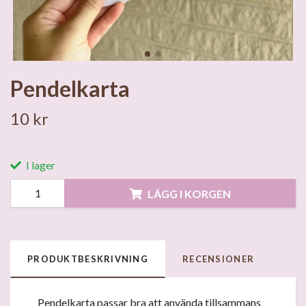
Pendelkarta
10 kr
I lager
LÄGG I KORGEN
PRODUKTBESKRIVNING
RECENSIONER
Pendelkarta passar bra att använda tillsammans