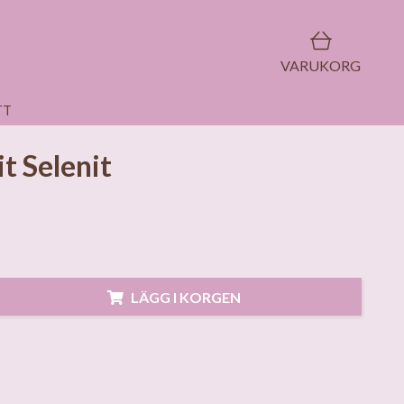
VARUKORG
TT
it Selenit
LÄGG I KORGEN