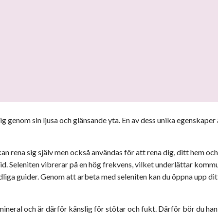
ig genom sin ljusa och glänsande yta. En av dess unika egenskaper ä
 kan rena sig själv men också användas för att rena dig, ditt hem oc
id. Seleniten vibrerar på en hög frekvens, vilket underlättar kom
andliga guider. Genom att arbeta med seleniten kan du öppna upp 
m mineral och är därför känslig för stötar och fukt. Därför bör du h