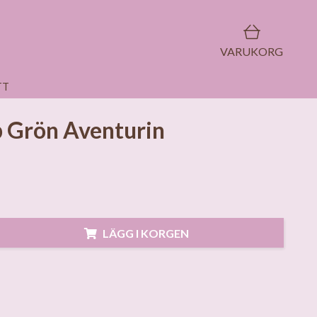
VARUKORG
TT
 Grön Aventurin
LÄGG I KORGEN