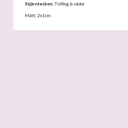
Stjärntecken:
Tvilling & vädur
Mått: 2x1cm