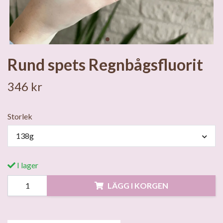
Rund spets Regnbågsfluorit
346 kr
Storlek
138g
I lager
LÄGG I KORGEN