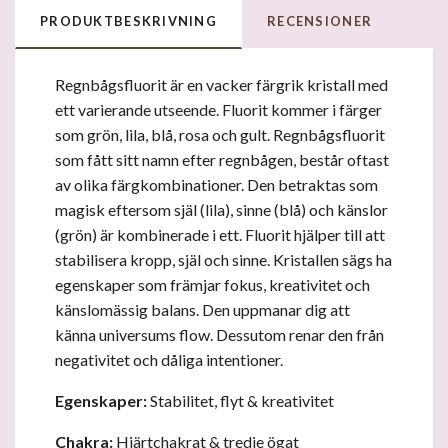
PRODUKTBESKRIVNING
RECENSIONER
Regnbågsfluorit är en vacker färgrik kristall med
ett varierande utseende. Fluorit kommer i färger
som grön, lila, blå, rosa och gult. Regnbågsfluorit
som fått sitt namn efter regnbågen, består oftast
av olika färgkombinationer. Den betraktas som
magisk eftersom själ (lila), sinne (blå) och känslor
(grön) är kombinerade i ett. Fluorit hjälper till att
stabilisera kropp, själ och sinne. Kristallen sägs ha
egenskaper som främjar fokus, kreativitet och
känslomässig balans. Den uppmanar dig att
känna universums flow. Dessutom renar den från
negativitet och dåliga intentioner.
Egenskaper:
Stabilitet, flyt & kreativitet
Chakra:
Hjärtchakrat & tredje ögat