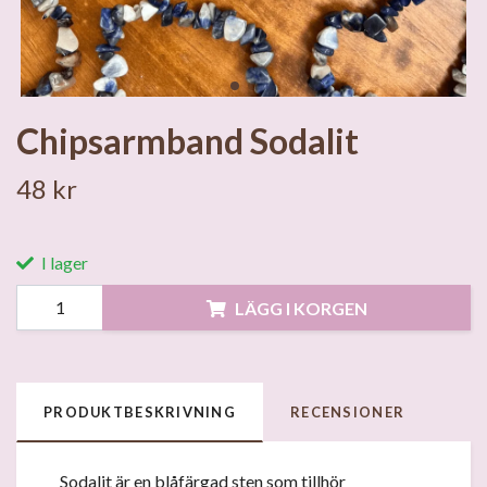
Chipsarmband Sodalit
48 kr
I lager
LÄGG I KORGEN
PRODUKTBESKRIVNING
RECENSIONER
Sodalit är en blåfärgad sten som tillhör