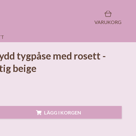
VARUKORG
TT
dd tygpåse med rosett -
ig beige
LÄGG I KORGEN