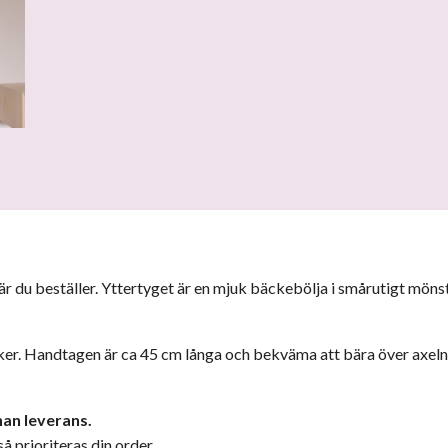
r du beställer. Yttertyget är en mjuk bäckebölja i smårutigt mönst
er. Handtagen är ca 45 cm långa och bekväma att bära över axeln. F
nan leverans.
å prioriteras din order.