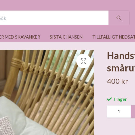
ER MED SKAVANKER
SISTA CHANSEN
TILLFÄLLIGT NEDSA
Handsy
smårut
400 kr
I lager