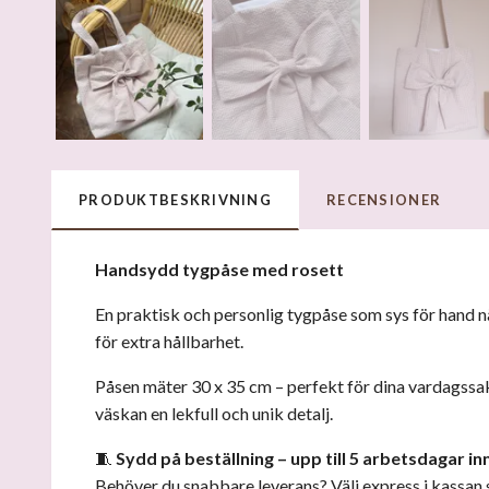
PRODUKTBESKRIVNING
RECENSIONER
Handsydd tygpåse med rosett
En praktisk och personlig tygpåse som sys för hand nä
för extra hållbarhet.
Påsen mäter 30 x 35 cm – perfekt för dina vardagssak
väskan en lekfull och unik detalj.
🧵
Sydd på beställning – upp till 5 arbetsdagar in
Behöver du snabbare leverans? Välj express i kassan s