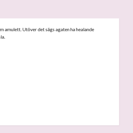
som amulett. Utöver det sägs agaten ha healande
sla.