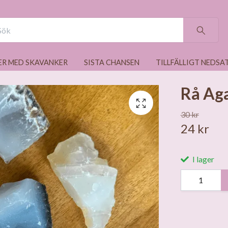
ER MED SKAVANKER
SISTA CHANSEN
TILLFÄLLIGT NEDSA
Rå Ag
30 kr
24 kr
I lager