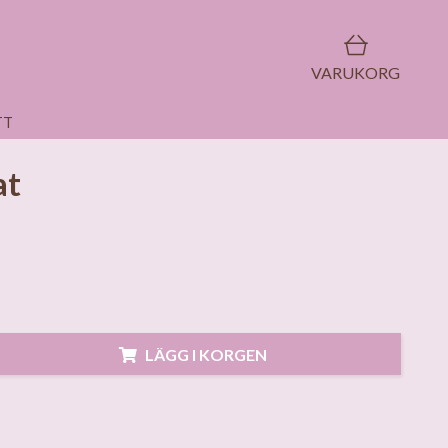
VARUKORG
TT
at
LÄGG I KORGEN